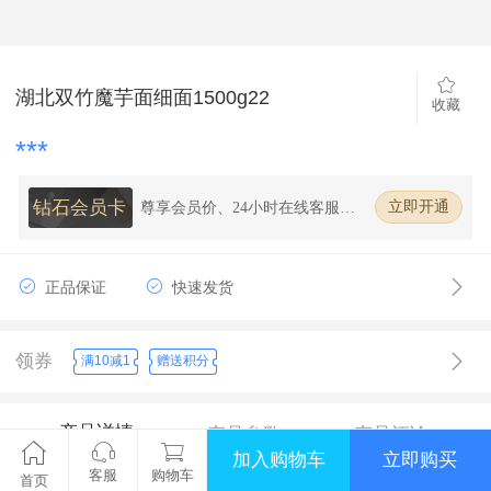
湖北双竹魔芋面细面1500g22
收藏
***
钻石会员卡
尊享会员价、24小时在线客服、7
立即开通
天无理由退换货、全场购物98%
折扣
正品保证
快速发货
领券
满10减1
赠送积分
产品详情
产品参数
产品评论
加入购物车
立即购买
客服
购物车
首页