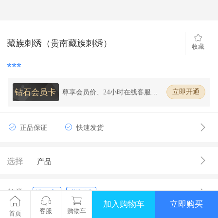
藏族刺绣（贵南藏族刺绣）
收藏
***
钻石会员卡
尊享会员价、24小时在线客服、7
立即开通
天无理由退换货、全场购物98%
折扣
正品保证
快速发货
选择
产品
领券
满10减1
赠送积分
加入购物车
立即购买
客服
购物车
首页